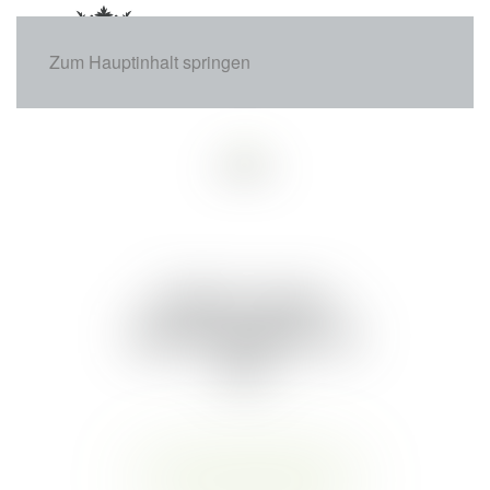
Zum Hauptinhalt springen
08/05/2025
Unser neuer
Merchandise ist
da!
Stylisch, funktional & perfekt
für euren sportlichen Alltag