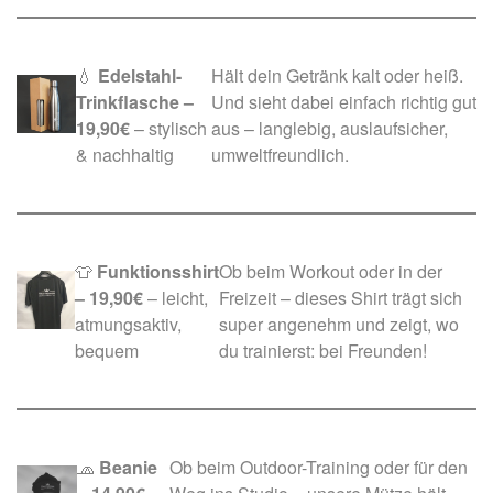
💧
Edelstahl-
Hält dein Getränk kalt oder heiß.
Trinkflasche
–
Und sieht dabei einfach richtig gut
19,90€
– stylisch
aus – langlebig, auslaufsicher,
& nachhaltig
umweltfreundlich.
👕
Funktionsshirt
Ob beim Workout oder in der
– 19,90€
– leicht,
Freizeit – dieses Shirt trägt sich
atmungsaktiv,
super angenehm und zeigt, wo
bequem
du trainierst: bei Freunden!
🧢
Beanie
Ob beim Outdoor-Training oder für den