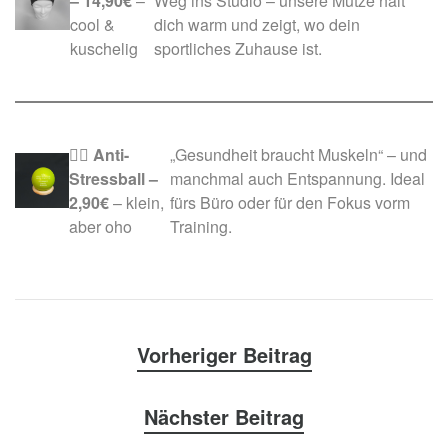
– 14,90€
–
Weg ins Studio – unsere Mütze hält
cool &
dich warm und zeigt, wo dein
kuschelig
sportliches Zuhause ist.
🧘‍♂️
Anti-
„Gesundheit braucht Muskeln“ – und
Stressball –
manchmal auch Entspannung. Ideal
2,90€
– klein,
fürs Büro oder für den Fokus vorm
aber oho
Training.
Vorheriger Beitrag
Nächster Beitrag