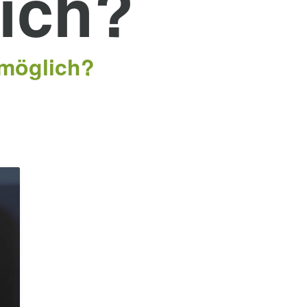
lich?
 möglich?