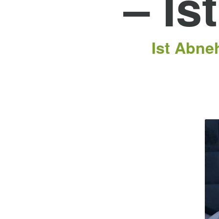
– Is
Ist Abne