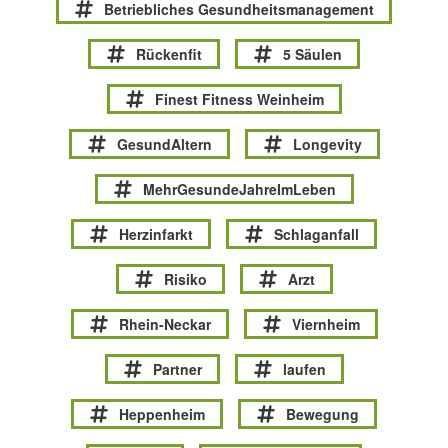
Betriebliches Gesundheitsmanagement
Rückenfit
5 Säulen
Finest Fitness Weinheim
GesundAltern
Longevity
MehrGesundeJahreImLeben
Herzinfarkt
Schlaganfall
Risiko
Arzt
Rhein-Neckar
Viernheim
Partner
laufen
Heppenheim
Bewegung