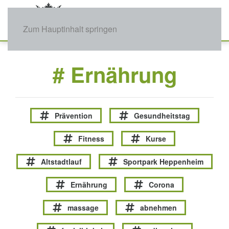
Zum Hauptinhalt springen
# Ernährung
Prävention
Gesundheitstag
Fitness
Kurse
Altstadtlauf
Sportpark Heppenheim
Ernährung
Corona
massage
abnehmen