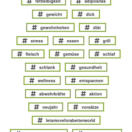
fettleibigkeit
adipositas
gewicht
dick
gewohnheiten
diät
stress
essen
grill
fleisch
gemüse
schlaf
schlank
gesundheit
wellness
entspannen
abwehrkräfte
aktion
neujahr
vorsätze
letsmoveforabetterworld