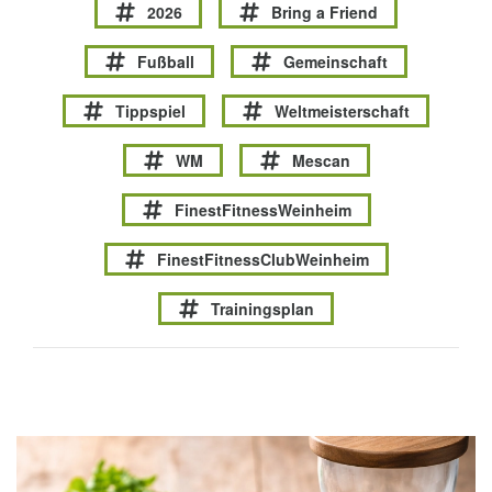
2026
Bring a Friend
Fußball
Gemeinschaft
Tippspiel
Weltmeisterschaft
WM
Mescan
FinestFitnessWeinheim
FinestFitnessClubWeinheim
Trainingsplan