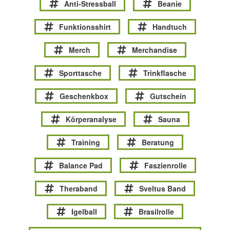
Anti-Stressball
Beanie
Funktionsshirt
Handtuch
Merch
Merchandise
Sporttasche
Trinkflasche
Geschenkbox
Gutschein
Körperanalyse
Sauna
Training
Beratung
Balance Pad
Faszienrolle
Theraband
Sveltus Band
Igelball
Brasilrolle