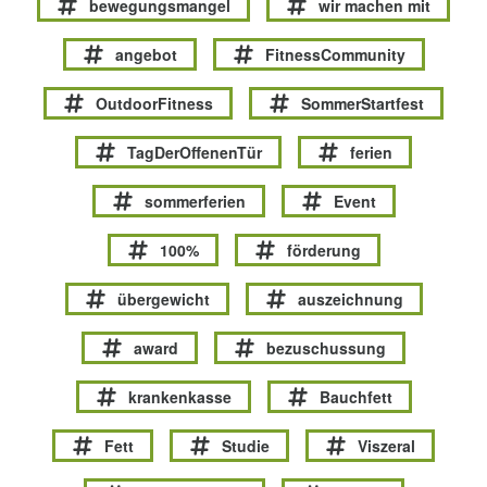
bewegungsmangel
wir machen mit
angebot
FitnessCommunity
OutdoorFitness
SommerStartfest
TagDerOffenenTür
ferien
sommerferien
Event
100%
förderung
übergewicht
auszeichnung
award
bezuschussung
krankenkasse
Bauchfett
Fett
Studie
Viszeral