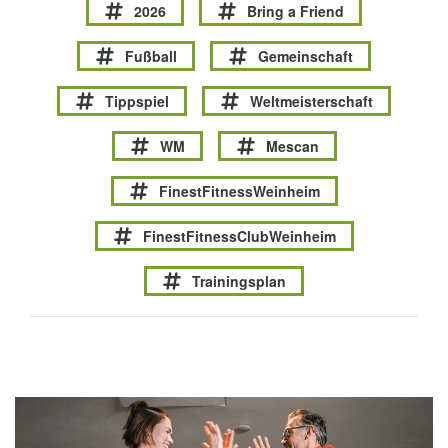
2026
Bring a Friend
Fußball
Gemeinschaft
Tippspiel
Weltmeisterschaft
WM
Mescan
FinestFitnessWeinheim
FinestFitnessClubWeinheim
Trainingsplan