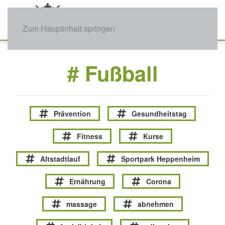
Zum Hauptinhalt springen
# Fußball
Prävention
Gesundheitstag
Fitness
Kurse
Altstadtlauf
Sportpark Heppenheim
Ernährung
Corona
massage
abnehmen