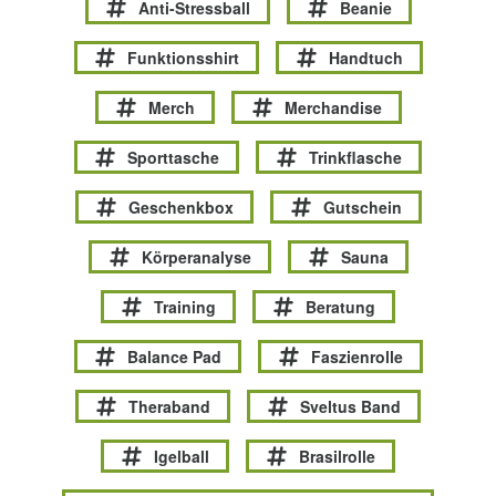
Anti-Stressball
Beanie
Funktionsshirt
Handtuch
Merch
Merchandise
Sporttasche
Trinkflasche
Geschenkbox
Gutschein
Körperanalyse
Sauna
Training
Beratung
Balance Pad
Faszienrolle
Theraband
Sveltus Band
Igelball
Brasilrolle