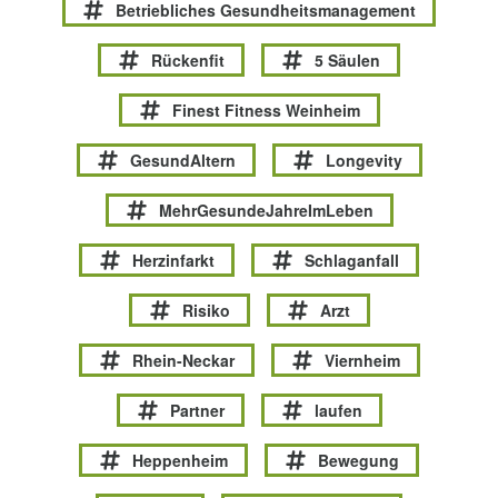
Betriebliches Gesundheitsmanagement
Rückenfit
5 Säulen
Finest Fitness Weinheim
GesundAltern
Longevity
MehrGesundeJahreImLeben
Herzinfarkt
Schlaganfall
Risiko
Arzt
Rhein-Neckar
Viernheim
Partner
laufen
Heppenheim
Bewegung