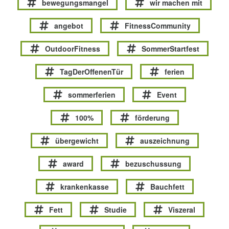
bewegungsmangel
wir machen mit
angebot
FitnessCommunity
OutdoorFitness
SommerStartfest
TagDerOffenenTür
ferien
sommerferien
Event
100%
förderung
übergewicht
auszeichnung
award
bezuschussung
krankenkasse
Bauchfett
Fett
Studie
Viszeral