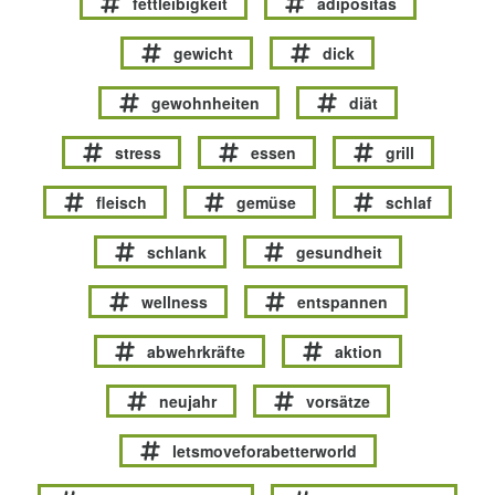
fettleibigkeit
adipositas
gewicht
dick
gewohnheiten
diät
stress
essen
grill
fleisch
gemüse
schlaf
schlank
gesundheit
wellness
entspannen
abwehrkräfte
aktion
neujahr
vorsätze
letsmoveforabetterworld