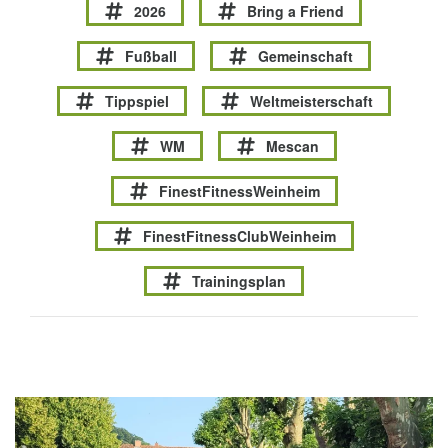
2026
Bring a Friend
Fußball
Gemeinschaft
Tippspiel
Weltmeisterschaft
WM
Mescan
FinestFitnessWeinheim
FinestFitnessClubWeinheim
Trainingsplan