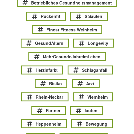
Betriebliches Gesundheitsmanagement
Rückenfit
5 Säulen
Finest Fitness Weinheim
GesundAltern
Longevity
MehrGesundeJahreImLeben
Herzinfarkt
Schlaganfall
Risiko
Arzt
Rhein-Neckar
Viernheim
Partner
laufen
Heppenheim
Bewegung