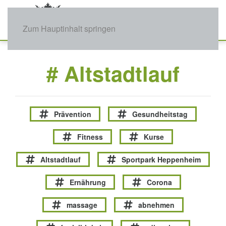
Zum Hauptinhalt springen
# Altstadtlauf
Prävention
Gesundheitstag
Fitness
Kurse
Altstadtlauf
Sportpark Heppenheim
Ernährung
Corona
massage
abnehmen