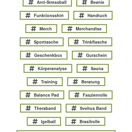
Anti-Stressball
Beanie
Funktionsshirt
Handtuch
Merch
Merchandise
Sporttasche
Trinkflasche
Geschenkbox
Gutschein
Körperanalyse
Sauna
Training
Beratung
Balance Pad
Faszienrolle
Theraband
Sveltus Band
Igelball
Brasilrolle