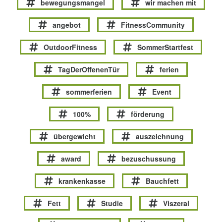
bewegungsmangel
wir machen mit
angebot
FitnessCommunity
OutdoorFitness
SommerStartfest
TagDerOffenenTür
ferien
sommerferien
Event
100%
förderung
übergewicht
auszeichnung
award
bezuschussung
krankenkasse
Bauchfett
Fett
Studie
Viszeral