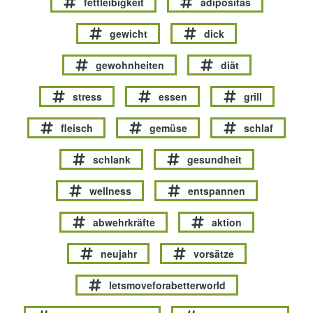
fettleibigkeit
adipositas
gewicht
dick
gewohnheiten
diät
stress
essen
grill
fleisch
gemüse
schlaf
schlank
gesundheit
wellness
entspannen
abwehrkräfte
aktion
neujahr
vorsätze
letsmoveforabetterworld