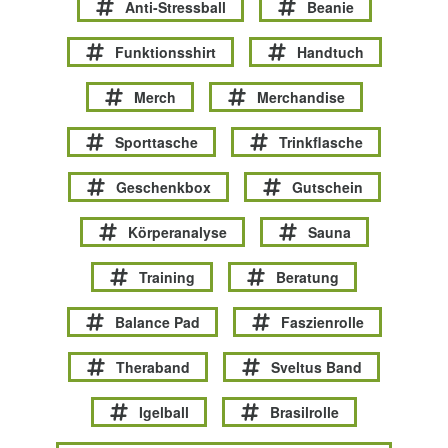
Anti-Stressball
Beanie
Funktionsshirt
Handtuch
Merch
Merchandise
Sporttasche
Trinkflasche
Geschenkbox
Gutschein
Körperanalyse
Sauna
Training
Beratung
Balance Pad
Faszienrolle
Theraband
Sveltus Band
Igelball
Brasilrolle