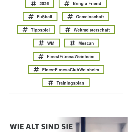
2026
Bring a Friend
Fußball
Gemeinschaft
Tippspiel
Weltmeisterschaft
WM
Mescan
FinestFitnessWeinheim
FinestFitnessClubWeinheim
Trainingsplan