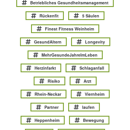
Betriebliches Gesundheitsmanagement
Rückenfit
5 Säulen
Finest Fitness Weinheim
GesundAltern
Longevity
MehrGesundeJahreImLeben
Herzinfarkt
Schlaganfall
Risiko
Arzt
Rhein-Neckar
Viernheim
Partner
laufen
Heppenheim
Bewegung