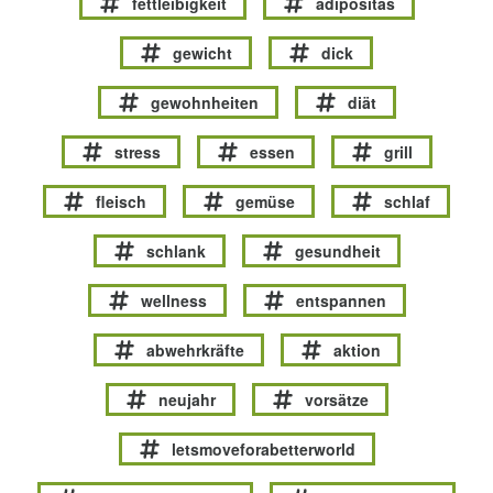
fettleibigkeit
adipositas
gewicht
dick
gewohnheiten
diät
stress
essen
grill
fleisch
gemüse
schlaf
schlank
gesundheit
wellness
entspannen
abwehrkräfte
aktion
neujahr
vorsätze
letsmoveforabetterworld