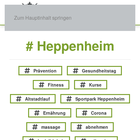
Zum Hauptinhalt springen
# Heppenheim
Prävention
Gesundheitstag
Fitness
Kurse
Altstadtlauf
Sportpark Heppenheim
Ernährung
Corona
massage
abnehmen