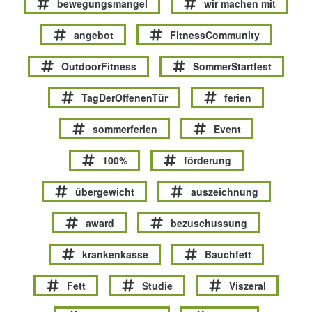
bewegungsmangel
wir machen mit
angebot
FitnessCommunity
OutdoorFitness
SommerStartfest
TagDerOffenenTür
ferien
sommerferien
Event
100%
förderung
übergewicht
auszeichnung
award
bezuschussung
krankenkasse
Bauchfett
Fett
Studie
Viszeral