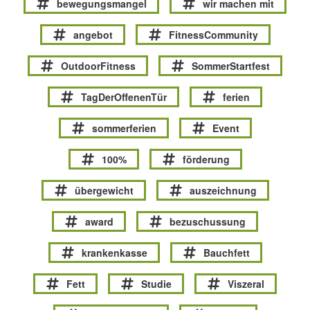
bewegungsmangel
wir machen mit
angebot
FitnessCommunity
OutdoorFitness
SommerStartfest
TagDerOffenenTür
ferien
sommerferien
Event
100%
förderung
übergewicht
auszeichnung
award
bezuschussung
krankenkasse
Bauchfett
Fett
Studie
Viszeral