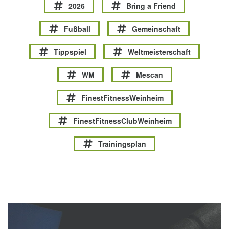
2026
Bring a Friend
Fußball
Gemeinschaft
Tippspiel
Weltmeisterschaft
WM
Mescan
FinestFitnessWeinheim
FinestFitnessClubWeinheim
Trainingsplan