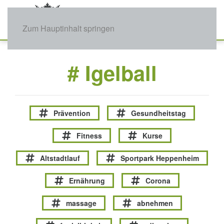
Zum Hauptinhalt springen
# Igelball
Prävention
Gesundheitstag
Fitness
Kurse
Altstadtlauf
Sportpark Heppenheim
Ernährung
Corona
massage
abnehmen