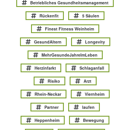
Betriebliches Gesundheitsmanagement
Rückenfit
5 Säulen
Finest Fitness Weinheim
GesundAltern
Longevity
MehrGesundeJahreImLeben
Herzinfarkt
Schlaganfall
Risiko
Arzt
Rhein-Neckar
Viernheim
Partner
laufen
Heppenheim
Bewegung