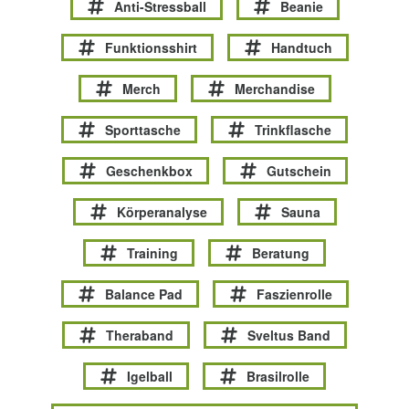
Anti-Stressball
Beanie
Funktionsshirt
Handtuch
Merch
Merchandise
Sporttasche
Trinkflasche
Geschenkbox
Gutschein
Körperanalyse
Sauna
Training
Beratung
Balance Pad
Faszienrolle
Theraband
Sveltus Band
Igelball
Brasilrolle