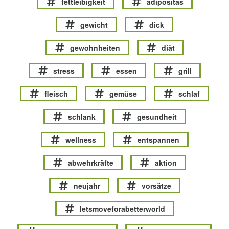
fettleibigkeit
adipositas
gewicht
dick
gewohnheiten
diät
stress
essen
grill
fleisch
gemüse
schlaf
schlank
gesundheit
wellness
entspannen
abwehrkräfte
aktion
neujahr
vorsätze
letsmoveforabetterworld