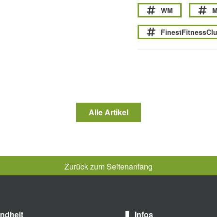
WM
M
FinestFitnessCl
Alle Artikel
Zurück zum Seitenanfang
ndheit
Infos