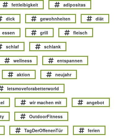
fettleibigkeit
adipositas
dick
gewohnheiten
diät
essen
grill
fleisch
schlaf
schlank
wellness
entspannen
aktion
neujahr
letsmoveforabetterworld
el
wir machen mit
angebot
ty
OutdoorFitness
TagDerOffenenTür
ferien