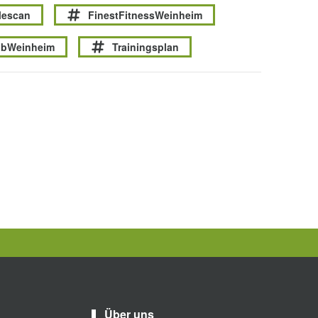
escan
FinestFitnessWeinheim
ubWeinheim
Trainingsplan
Über uns