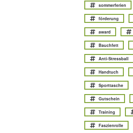
sommerferien
förderung
award
Bauchfett
Anti-Stressball
Handtuch
Sporttasche
Gutschein
Training
Faszienrolle