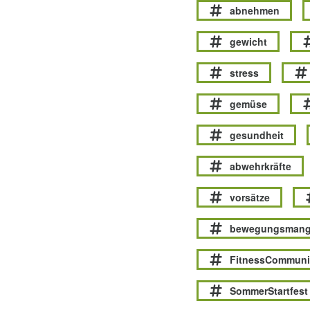
abnehmen
gewicht
stress
gemüse
gesundheit
abwehrkräfte
vorsätze
bewegungsmang
FitnessCommuni
SommerStartfest