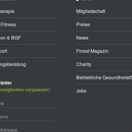
herapie
Mitgliedschaft
 Fitness
Preise
ion & BGF
News
ort
Finest Magazin
ngsberatung
Charity
Betriebliche Gesundheitsf
etter
euigkeiten verpassen!
Jobs