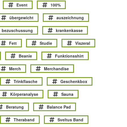
Event
100%
übergewicht
auszeichnung
bezuschussung
krankenkasse
Fett
Studie
Viszeral
Beanie
Funktionsshirt
Merch
Merchandise
Trinkflasche
Geschenkbox
Körperanalyse
Sauna
Beratung
Balance Pad
Theraband
Sveltus Band