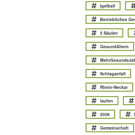
Igelball
Betriebliches G
5 Säulen
GesundAltern
MehrGesundeJa
Schlaganfall
Rhein-Neckar
laufen
2026
Gemeinschaft