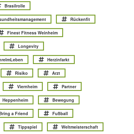
Brasilrolle
esundheitsmanagement
Rückenfit
Finest Fitness Weinheim
Longevity
hreImLeben
Herzinfarkt
Risiko
Arzt
Viernheim
Partner
Heppenheim
Bewegung
Bring a Friend
Fußball
Tippspiel
Weltmeisterschaft