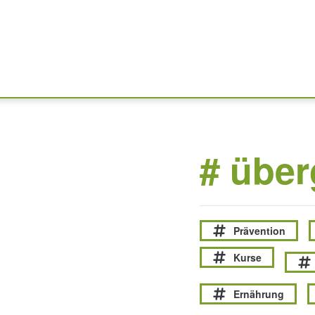
# über
Prävention
Kurse
Ernährung