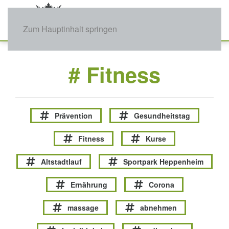
Zum Hauptinhalt springen
# Fitness
Prävention
Gesundheitstag
Fitness
Kurse
Altstadtlauf
Sportpark Heppenheim
Ernährung
Corona
massage
abnehmen