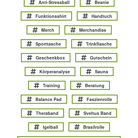
Anti-Stressball
Beanie
Funktionsshirt
Handtuch
Merch
Merchandise
Sporttasche
Trinkflasche
Geschenkbox
Gutschein
Körperanalyse
Sauna
Training
Beratung
Balance Pad
Faszienrolle
Theraband
Sveltus Band
Igelball
Brasilrolle