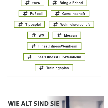
2026
Bring a Friend
Fußball
Gemeinschaft
Tippspiel
Weltmeisterschaft
WM
Mescan
FinestFitnessWeinheim
FinestFitnessClubWeinheim
Trainingsplan