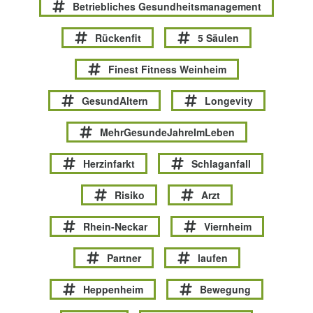
Betriebliches Gesundheitsmanagement
Rückenfit
5 Säulen
Finest Fitness Weinheim
GesundAltern
Longevity
MehrGesundeJahreImLeben
Herzinfarkt
Schlaganfall
Risiko
Arzt
Rhein-Neckar
Viernheim
Partner
laufen
Heppenheim
Bewegung