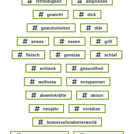
fettleibigkeit
adipositas
gewicht
dick
gewohnheiten
diät
stress
essen
grill
fleisch
gemüse
schlaf
schlank
gesundheit
wellness
entspannen
abwehrkräfte
aktion
neujahr
vorsätze
letsmoveforabetterworld